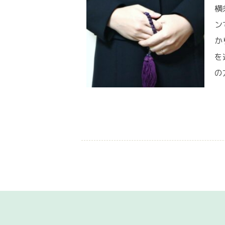
横
ン
か
を
の