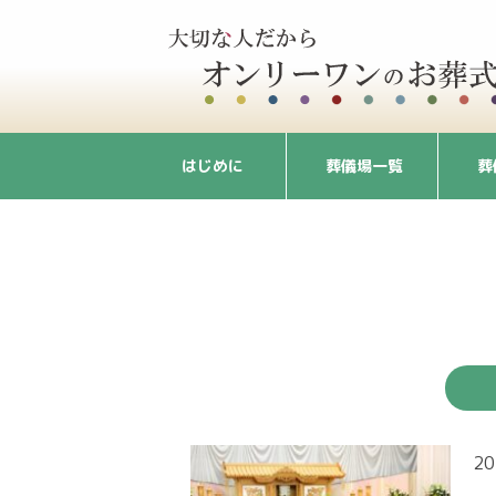
はじめに
葬儀場一覧
葬
20