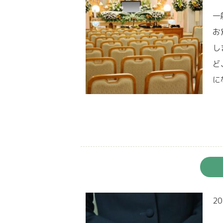
一
お
し
ど
に
20