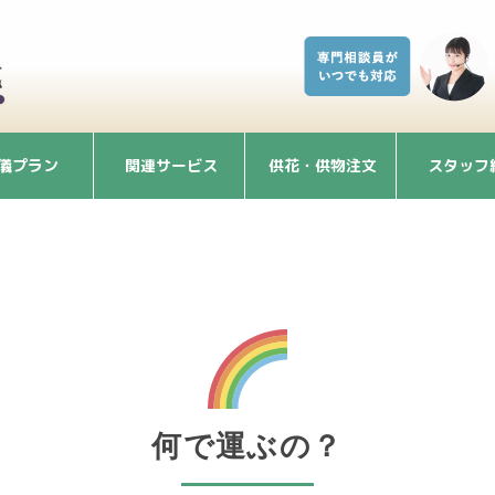
儀プラン
関連サービス
供花・供物注文
スタッフ
何で運ぶの？