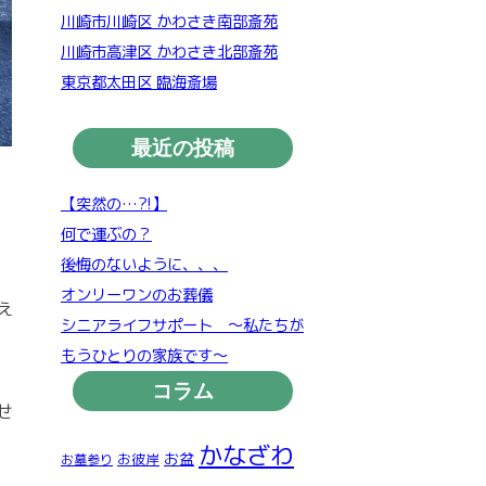
川崎市川崎区 かわさき南部斎苑
川崎市高津区 かわさき北部斎苑
東京都太田区 臨海斎場
最近の投稿
【突然の…?!】
何で運ぶの？
後悔のないように、、、
オンリーワンのお葬儀
え
シニアライフサポート ～私たちが
もうひとりの家族です～
コラム
せ
かなざわ
お盆
お彼岸
お墓参り