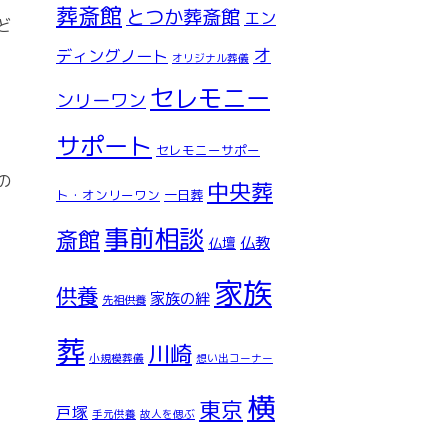
葬斎館
とつか葬斎館
エン
ど
オ
ディングノート
オリジナル葬儀
セレモニー
ンリーワン
サポート
セレモニーサポー
の
中央葬
ト・オンリーワン
一日葬
事前相談
斎館
仏教
仏壇
家族
供養
家族の絆
先祖供養
葬
川崎
小規模葬儀
想い出コーナー
横
東京
戸塚
手元供養
故人を偲ぶ