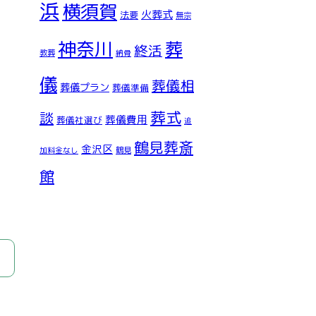
浜
横須賀
火葬式
法要
無宗
神奈川
葬
終活
教葬
納骨
儀
葬儀相
葬儀プラン
葬儀準備
葬式
談
葬儀費用
葬儀社選び
追
鶴見葬斎
金沢区
鶴見
加料金なし
館