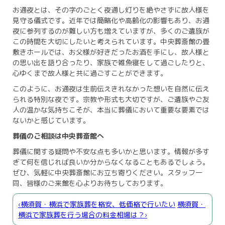
お通夜とは、その字のごとく夜通し灯りを絶やさずに故人様を
見守る儀式です。近年では簡略化や高齢化の影響もあり、お通
夜に参列するのが難しい方も増えていますが、多くのご遺族が
この時間を大切にしたいと考えられています。中央葬斎館の畳
敷きホールでは、お父様が好きだったお酒を手にし、故人様と
の思い出を語り合ったり、家族で雑魚寝をして過ごしたりと、
心ゆくまで故人様と共に過ごすことができます。
このように、お通夜は生前伝えきれなかった想いを自然に伝え
られる特別な夜です。宗教や形式も大切ですが、ご遺族やご友
人の温かな気持ちこそが、本当に葬儀において重要な要素では
ないかと感じています。
葬儀のご相談は中央葬斎館へ
葬儀に関する疑問や不安な点も多いかと思います。情報が多す
ぎて何を信じれば良いか分からなくなることもあるでしょう。
ぜひ、気軽に中央葬斎館にお立ち寄りください。スタッフ一
同、皆様のご来館を心よりお待ちしております。
‹横須賀・横浜で家族葬を格安、低価格で行いたい
横須賀・
横浜で家族葬を行う場合の料金相場は？›