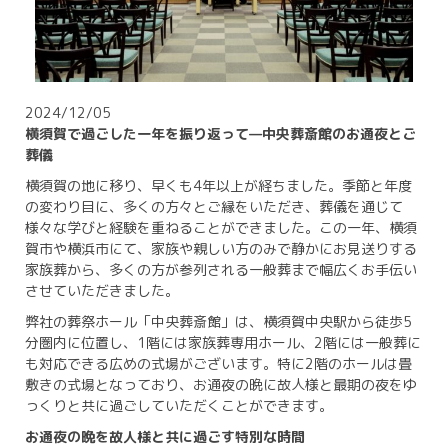
2024/12/05
横須賀で過ごした一年を振り返って—中央葬斎館のお通夜とご
葬儀
横須賀の地に移り、早くも4年以上が経ちました。季節と年度
の変わり目に、多くの方々とご縁をいただき、葬儀を通じて
様々な学びと経験を重ねることができました。この一年、横須
賀市や横浜市にて、家族や親しい方のみで静かにお見送りする
家族葬から、多くの方が参列される一般葬まで幅広くお手伝い
させていただきました。
弊社の葬祭ホール「中央葬斎館」は、横須賀中央駅から徒歩5
分圏内に位置し、1階には家族葬専用ホール、2階には一般葬に
も対応できる広めの式場がございます。特に2階のホールは畳
敷きの式場となっており、お通夜の晩に故人様と最期の夜をゆ
っくりと共に過ごしていただくことができます。
お通夜の晩を故人様と共に過ごす特別な時間