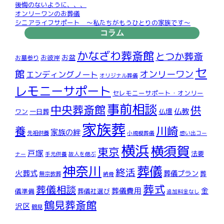
後悔のないように、、、
オンリーワンのお葬儀
シニアライフサポート ～私たちがもうひとりの家族です～
コラム
かなざわ葬斎館
とつか葬斎
お盆
お彼岸
お墓参り
セ
館
オンリーワン
エンディングノート
オリジナル葬儀
レモニーサポート
セレモニーサポート・オンリー
事前相談
中央葬斎館
供
仏教
仏壇
ワン
一日葬
家族葬
川崎
養
家族の絆
先祖供養
小規模葬儀
想い出コー
横浜
横須賀
東京
戸塚
法要
ナー
手元供養
故人を偲ぶ
神奈川
葬儀
終活
火葬式
葬儀プラン
葬
無宗教葬
納骨
葬式
葬儀相談
葬儀費用
金
儀準備
葬儀社選び
追加料金なし
鶴見葬斎館
沢区
鶴見