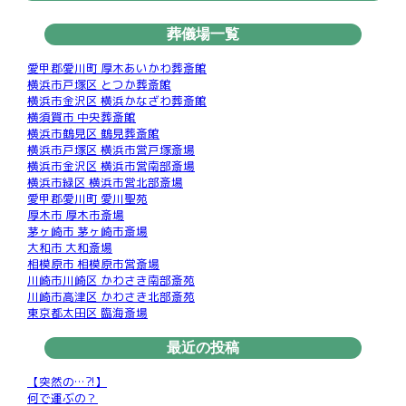
葬儀場一覧
愛甲郡愛川町 厚木あいかわ葬斎館
横浜市戸塚区 とつか葬斎館
横浜市金沢区 横浜かなざわ葬斎館
横須賀市 中央葬斎館
横浜市鶴見区 鶴見葬斎館
横浜市戸塚区 横浜市営戸塚斎場
横浜市金沢区 横浜市営南部斎場
横浜市緑区 横浜市営北部斎場
愛甲郡愛川町 愛川聖苑
厚木市 厚木市斎場
茅ヶ崎市 茅ヶ崎市斎場
大和市 大和斎場
相模原市 相模原市営斎場
川崎市川崎区 かわさき南部斎苑
川崎市高津区 かわさき北部斎苑
東京都太田区 臨海斎場
最近の投稿
【突然の…?!】
何で運ぶの？