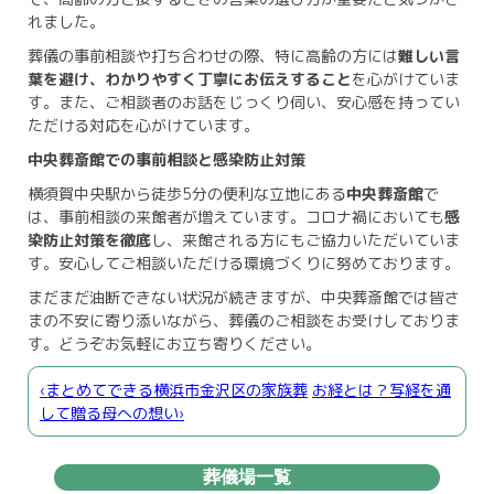
れました。
葬儀の事前相談や打ち合わせの際、特に高齢の方には
難しい言
葉を避け、わかりやすく丁寧にお伝えすること
を心がけていま
す。また、ご相談者のお話をじっくり伺い、安心感を持ってい
ただける対応を心がけています。
中央葬斎館での事前相談と感染防止対策
横須賀中央駅から徒歩5分の便利な立地にある
中央葬斎館
で
は、事前相談の来館者が増えています。コロナ禍においても
感
染防止対策を徹底
し、来館される方にもご協力いただいていま
す。安心してご相談いただける環境づくりに努めております。
まだまだ油断できない状況が続きますが、中央葬斎館では皆さ
まの不安に寄り添いながら、葬儀のご相談をお受けしておりま
す。どうぞお気軽にお立ち寄りください。
‹まとめてできる横浜市金沢区の家族葬
お経とは？写経を通
して贈る母への想い›
葬儀場一覧