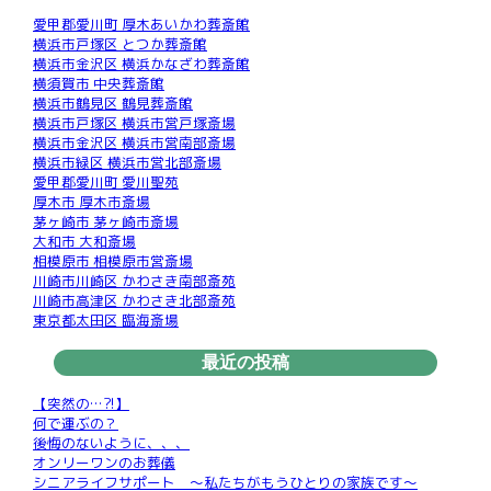
愛甲郡愛川町 厚木あいかわ葬斎館
横浜市戸塚区 とつか葬斎館
横浜市金沢区 横浜かなざわ葬斎館
横須賀市 中央葬斎館
横浜市鶴見区 鶴見葬斎館
横浜市戸塚区 横浜市営戸塚斎場
横浜市金沢区 横浜市営南部斎場
横浜市緑区 横浜市営北部斎場
愛甲郡愛川町 愛川聖苑
厚木市 厚木市斎場
茅ヶ崎市 茅ヶ崎市斎場
大和市 大和斎場
相模原市 相模原市営斎場
川崎市川崎区 かわさき南部斎苑
川崎市高津区 かわさき北部斎苑
東京都太田区 臨海斎場
最近の投稿
【突然の…?!】
何で運ぶの？
後悔のないように、、、
オンリーワンのお葬儀
シニアライフサポート ～私たちがもうひとりの家族です～