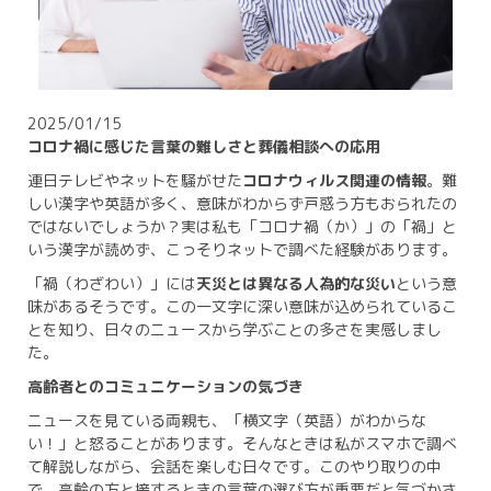
2025/01/15
コロナ禍に感じた言葉の難しさと葬儀相談への応用
連日テレビやネットを騒がせた
コロナウィルス関連の情報
。難
しい漢字や英語が多く、意味がわからず戸惑う方もおられたの
ではないでしょうか？実は私も「コロナ禍（か）」の「禍」と
いう漢字が読めず、こっそりネットで調べた経験があります。
「禍（わざわい）」には
天災とは異なる人為的な災い
という意
味があるそうです。この一文字に深い意味が込められているこ
とを知り、日々のニュースから学ぶことの多さを実感しまし
た。
高齢者とのコミュニケーションの気づき
ニュースを見ている両親も、「横文字（英語）がわからな
い！」と怒ることがあります。そんなときは私がスマホで調べ
て解説しながら、会話を楽しむ日々です。このやり取りの中
で、高齢の方と接するときの言葉の選び方が重要だと気づかさ