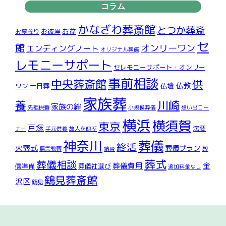
コラム
かなざわ葬斎館
とつか葬斎
お盆
お彼岸
お墓参り
セ
館
オンリーワン
エンディングノート
オリジナル葬儀
レモニーサポート
セレモニーサポート・オンリー
事前相談
中央葬斎館
供
仏教
仏壇
ワン
一日葬
家族葬
川崎
養
家族の絆
先祖供養
小規模葬儀
想い出コー
横浜
横須賀
東京
戸塚
法要
ナー
手元供養
故人を偲ぶ
神奈川
葬儀
終活
火葬式
葬儀プラン
葬
無宗教葬
納骨
葬式
葬儀相談
葬儀費用
金
儀準備
葬儀社選び
追加料金なし
鶴見葬斎館
沢区
鶴見