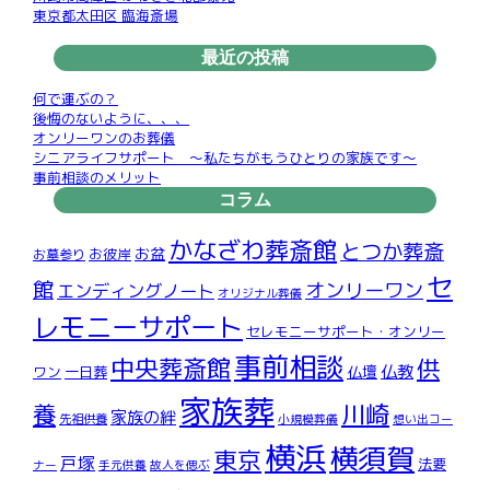
東京都太田区 臨海斎場
最近の投稿
何で運ぶの？
後悔のないように、、、
オンリーワンのお葬儀
シニアライフサポート ～私たちがもうひとりの家族です～
事前相談のメリット
コラム
かなざわ葬斎館
とつか葬斎
お盆
お彼岸
お墓参り
セ
館
オンリーワン
エンディングノート
オリジナル葬儀
レモニーサポート
セレモニーサポート・オンリー
事前相談
中央葬斎館
供
仏教
仏壇
ワン
一日葬
家族葬
川崎
養
家族の絆
先祖供養
小規模葬儀
想い出コー
横浜
横須賀
東京
戸塚
法要
ナー
手元供養
故人を偲ぶ