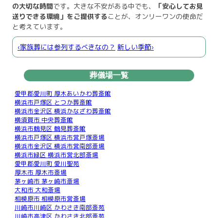
の大切な時間
です。大きな不安がある中でも、
「安心してお見
送りできる環境」をご提供する
ことが、オンリーワンの使命だ
と考えています。
‹家族葬には参列するべきなの？
新しい季節›
葬儀場一覧
愛甲郡愛川町 厚木あいかわ葬斎館
横浜市戸塚区 とつか葬斎館
横浜市金沢区 横浜かなざわ葬斎館
横須賀市 中央葬斎館
横浜市鶴見区 鶴見葬斎館
横浜市戸塚区 横浜市営戸塚斎場
横浜市金沢区 横浜市営南部斎場
横浜市緑区 横浜市営北部斎場
愛甲郡愛川町 愛川聖苑
厚木市 厚木市斎場
茅ヶ崎市 茅ヶ崎市斎場
大和市 大和斎場
相模原市 相模原市営斎場
川崎市川崎区 かわさき南部斎苑
川崎市高津区 かわさき北部斎苑