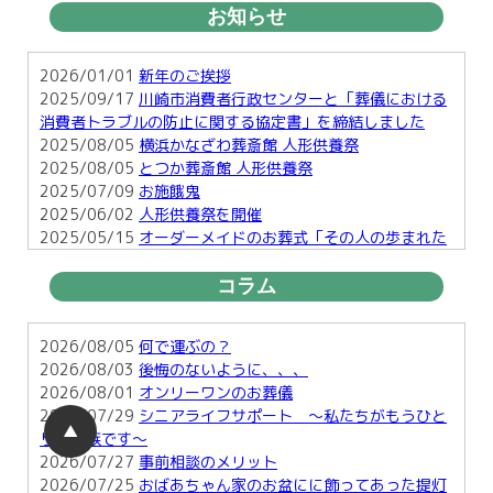
お知らせ
2026/01/01
新年のご挨拶
2025/09/17
川崎市消費者行政センターと「葬儀における
消費者トラブルの防止に関する協定書」を締結しました
2025/08/05
横浜かなざわ葬斎館 人形供養祭
2025/08/05
とつか葬斎館 人形供養祭
2025/07/09
お施餓鬼
2025/06/02
人形供養祭を開催
2025/05/15
オーダーメイドのお葬式「その人の歩まれた
足跡を形に・・」
2025/03/25
お彼岸
コラム
2025/01/29
横須賀で行う明るい葬儀とは
2025/01/17
お正月のお楽しみ２
2026/08/05
何で運ぶの？
2026/08/03
後悔のないように、、、
2026/08/01
オンリーワンのお葬儀
2026/07/29
シニアライフサポート ～私たちがもうひと
▲
りの家族です～
2026/07/27
事前相談のメリット
2026/07/25
おばあちゃん家のお盆にに飾ってあった提灯