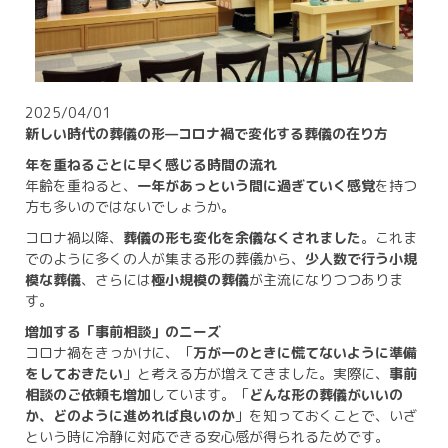
2025/04/01
新しい時代の葬儀の形—コロナ禍で変化する葬儀の在り方
年を重ねるごとに早く感じる時間の流れ
年齢を重ねると、
一年があっという間に過ぎていく感覚
を持つ
方も多いのではないでしょうか。
コロナ禍以降、
葬儀の形も変化を余儀なくされました
。これま
でのように多くの人が集まる形の葬儀から、
少人数で行う小規
模な葬儀
、さらには
極小規模の葬儀
が主流になりつつありま
す。
増加する「事前相談」のニーズ
コロナ禍をきっかけに、「
万が一のときに慌てないように準備
をしておきたい
」と考える方が増えてきました。実際に、
事前
相談のご依頼も増加
しています。「
どんな形の葬儀がいいの
か、どのように進めれば良いのか
」を知っておくことで、いざ
という時に冷静に対応できる安心感が得られるためです。