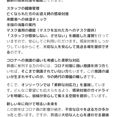
最新の感染対策を徹底
しています。
スタッフの健康管理
亡くなられた方のお迎え時の感染対策
来館者への体温チェック
手指の消毒の案内
マスク着用の徹底（マスクを忘れた方へのマスク提供）
「スタッフが感染しない、させない」を徹底した運営
を行って
いますので、安心してご利用いただけます。感染対策をしっか
りしているからこそ、
大切な人を安心して見送る場を提供でき
る
のです。
コロナへの意識の違いも考慮した柔軟な対応
葬儀に参列する方の中には、
コロナ対策に強い意識を持つ方
も
いれば、
そこまで意識されていない方
もいます。この
意識の違
いが生まれやすいのが、今の時代の葬儀の難しさ
です。
そこで、
オンリーワンでは「柔軟な対応力」を重視
していま
す。どんなご要望にも応えられるよう、
感染対策のガイドライ
ンを明確にし、皆様が安心して集える空間を提供
しています。
新しい年に向けて明るい未来を
この数年はコロナ禍の影響が続き、
不安な日々を送る方が多か
った
と思います。ですが、葬儀は
大切な人と心を通わせる最後