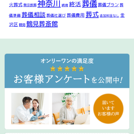
神奈川
葬儀
終活
火葬式
葬儀プラン
葬
無宗教葬
納骨
葬式
葬儀相談
葬儀費用
金
儀準備
葬儀社選び
追加料金なし
鶴見葬斎館
沢区
鶴見