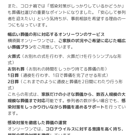
また、コロナ禍では「感染対策がしっかりしているかどうか」
も葬儀社選びの重要なポイントになりました。「安心して参列
者を迎えたい」という気持ちが、事前相談を希望する理由の一
つにもなっています。
幅広い葬儀の形に対応するオンリーワンのサービス
横須賀オンリーワンでは、
ご家族の状況やご希望に応じた幅広
い葬儀プラン
をご用意しています。
火葬式
（お別れの式を行わず、火葬だけを行うシンプルな形
式）
お別れ葬
（お別れの時間をしっかり持てる葬儀の形）
1日葬
（通夜を行わず、1日で葬儀を完了させる形式）
2日葬
（これまでのように通夜と葬儀を2日間にわたり行う形
式）
これらの形式は、
家族だけの小さな葬儀から、数百人規模の大
規模な葬儀まで対応
可能です。参列者の数が多い場合でも、
感
染対策をしっかり行いながら葬儀を進めるサポート
を行ってい
ます。
感染対策を徹底した葬儀の運営
オンリーワンでは、
コロナウイルスに対する意識を高く持ち、