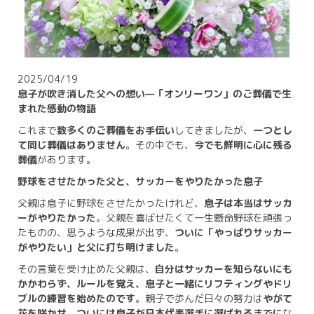
2025/04/19
息子が吹き消した父への想い—「オンリーワン」のご葬儀で生
まれた感動の物語
これまで
数多くのご葬儀をお手伝い
してきましたが、
一つとし
て同じ葬儀はありません
。その中でも、
今でも鮮明に心に残る
葬儀
があります。
野球をさせたかった父と、サッカーをやりたかった息子
父親は息子に野球をさせたかったけれど、
息子は本当はサッカ
ーがやりたかった
。父親を喜ばせたくて一生懸命野球を頑張っ
たものの、思うような成果が出ず、
ついに「やっぱりサッカー
がやりたい」と父に打ち明けました
。
その言葉を受け止めた父親は、
自分はサッカーを知らないにも
かかわらず、ルールを覚え、息子と一緒にリフティングやドリ
ブルの練習を始めたのです
。親子で歩んだ日々の努力は
やがて
花を咲かせ、ついには息子が日本代表選手に選ばれるまでに
な