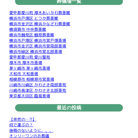
葬儀場一覧
愛甲郡愛川町 厚木あいかわ葬斎館
横浜市戸塚区 とつか葬斎館
横浜市金沢区 横浜かなざわ葬斎館
横須賀市 中央葬斎館
横浜市鶴見区 鶴見葬斎館
横浜市戸塚区 横浜市営戸塚斎場
横浜市金沢区 横浜市営南部斎場
横浜市緑区 横浜市営北部斎場
愛甲郡愛川町 愛川聖苑
厚木市 厚木市斎場
茅ヶ崎市 茅ヶ崎市斎場
大和市 大和斎場
相模原市 相模原市営斎場
川崎市川崎区 かわさき南部斎苑
川崎市高津区 かわさき北部斎苑
東京都太田区 臨海斎場
最近の投稿
【突然の…?!】
何で運ぶの？
後悔のないように、、、
オンリーワンのお葬儀