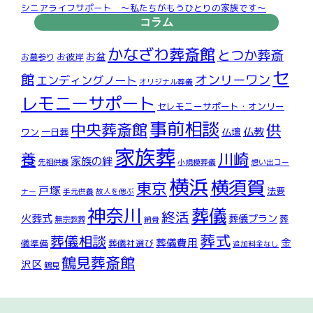
シニアライフサポート ～私たちがもうひとりの家族です～
コラム
かなざわ葬斎館
とつか葬斎
お盆
お彼岸
お墓参り
セ
館
オンリーワン
エンディングノート
オリジナル葬儀
レモニーサポート
セレモニーサポート・オンリー
事前相談
中央葬斎館
供
仏教
仏壇
ワン
一日葬
家族葬
川崎
養
家族の絆
先祖供養
小規模葬儀
想い出コー
横浜
横須賀
東京
戸塚
法要
ナー
手元供養
故人を偲ぶ
神奈川
葬儀
終活
火葬式
葬儀プラン
葬
無宗教葬
納骨
葬式
葬儀相談
葬儀費用
金
儀準備
葬儀社選び
追加料金なし
鶴見葬斎館
沢区
鶴見