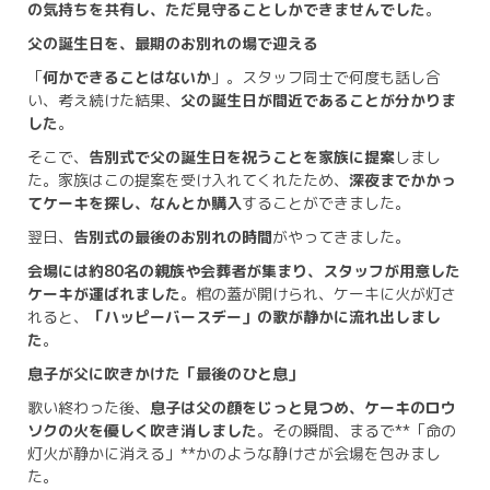
の気持ちを共有し、ただ見守ることしかできませんでした
。
父の誕生日を、最期のお別れの場で迎える
「
何かできることはないか
」。スタッフ同士で何度も話し合
い、考え続けた結果、
父の誕生日が間近であることが分かりま
した
。
そこで、
告別式で父の誕生日を祝うことを家族に提案
しまし
た。家族はこの提案を受け入れてくれたため、
深夜までかかっ
てケーキを探し、なんとか購入
することができました。
翌日、
告別式の最後のお別れの時間
がやってきました。
会場には約80名の親族や会葬者が集まり、スタッフが用意した
ケーキが運ばれました
。棺の蓋が開けられ、ケーキに火が灯さ
れると、
「ハッピーバースデー」の歌が静かに流れ出しまし
た
。
息子が父に吹きかけた「最後のひと息」
歌い終わった後、
息子は父の顔をじっと見つめ、ケーキのロウ
ソクの火を優しく吹き消しました
。その瞬間、まるで**「命の
灯火が静かに消える」**かのような静けさが会場を包みまし
た。