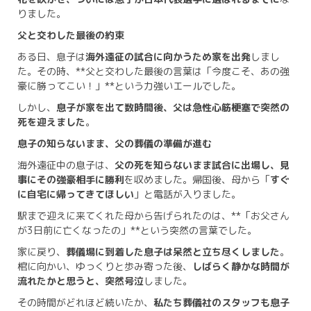
りました。
父と交わした最後の約束
ある日、息子は
海外遠征の試合に向かうため家を出発
しまし
た。その時、**父と交わした最後の言葉は「今度こそ、あの強
豪に勝ってこい！」**という力強いエールでした。
しかし、
息子が家を出て数時間後、父は急性心筋梗塞で突然の
死を迎えました
。
息子の知らないまま、父の葬儀の準備が進む
海外遠征中の息子は、
父の死を知らないまま試合に出場し、見
事にその強豪相手に勝利
を収めました。帰国後、母から「
すぐ
に自宅に帰ってきてほしい
」と電話が入りました。
駅まで迎えに来てくれた母から告げられたのは、**「お父さん
が3日前に亡くなったの」**という突然の言葉でした。
家に戻り、
葬儀場に到着した息子は呆然と立ち尽くしました
。
棺に向かい、ゆっくりと歩み寄った後、
しばらく静かな時間が
流れたかと思うと、突然号泣
しました。
その時間がどれほど続いたか、
私たち葬儀社のスタッフも息子