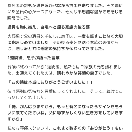
参列者の誰もが
涙を浮かべながら拍手を送りました
。その場に
いた全員の心が一つになった、そんな
不思議な温かさを感じる
瞬間
でした。
遺骨を胸に抱え、自宅へと帰る家族の後ろ姿
火葬場で父の遺骨を手にした息子は、
一度も離すことなく大切
に抱きしめていました
。その後ろ姿を見送る家族の表情から
は、
悲しみと共に感謝の気持ちが伝わってきました
。
1週間後、息子が語った言葉
葬儀が終わってから1週間後、私たちはご家族の元を訪れまし
た。出迎えてくれたのは、
晴れやかな笑顔の息子
でした。
「あの時は本当にありがとうございました！」
彼は感謝の気持ちを言葉にしてくれました。そして、続けてこ
う話してくれました。
「俺、がんばりますから。もっと有名になったらサインをもら
いに来てくださいね。父に恥ずかしくない生き方をしていきま
すから」
私たち葬儀スタッフは、
これまで数多くの「ありがとう」をい