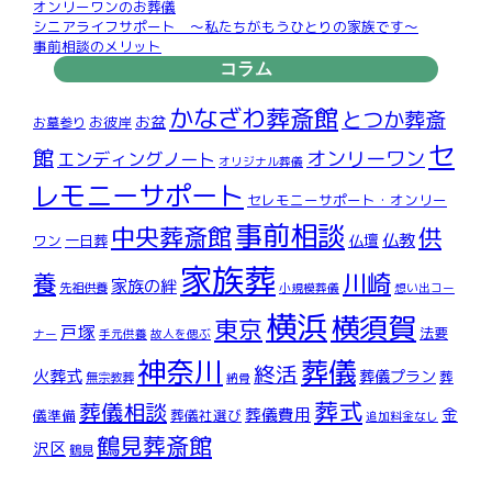
オンリーワンのお葬儀
シニアライフサポート ～私たちがもうひとりの家族です～
事前相談のメリット
コラム
かなざわ葬斎館
とつか葬斎
お盆
お彼岸
お墓参り
セ
館
オンリーワン
エンディングノート
オリジナル葬儀
レモニーサポート
セレモニーサポート・オンリー
事前相談
中央葬斎館
供
仏教
仏壇
ワン
一日葬
家族葬
川崎
養
家族の絆
先祖供養
小規模葬儀
想い出コー
横浜
横須賀
東京
戸塚
法要
ナー
手元供養
故人を偲ぶ
神奈川
葬儀
終活
火葬式
葬儀プラン
葬
無宗教葬
納骨
葬式
葬儀相談
葬儀費用
金
儀準備
葬儀社選び
追加料金なし
鶴見葬斎館
沢区
鶴見