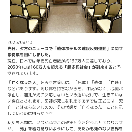
2025/08/13
先日、夕方のニュースで「遺体ホテルの建設反対運動」に関す
る特集を目にしました。
現在、日本では年間死亡者数が約137万人に達しており、
2030年には160万人を超える「超多死社会」が到来する
と予
測されています。
「亡くなった人」
を表す言葉には、「死体」「遺体」「亡骸」
などがあります。同じ体を持ちながらも、呼吸がなく、心臓が
停止し、瞳孔が光に反応しないという違いだけで、生きていな
い存在とされます。医師が死亡を判定するまでは正式には「死
亡」とはならないものの、その状態が「亡くなった」ことを示
しているのは明らかです。
私たち人間は、いつか必ずこの現実と向き合うことになります
が、
「死」を極力見ないようにして、あたかも死のない世界を