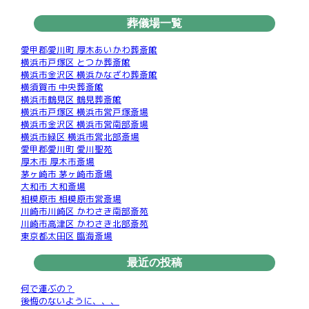
葬儀場一覧
愛甲郡愛川町 厚木あいかわ葬斎館
横浜市戸塚区 とつか葬斎館
横浜市金沢区 横浜かなざわ葬斎館
横須賀市 中央葬斎館
横浜市鶴見区 鶴見葬斎館
横浜市戸塚区 横浜市営戸塚斎場
横浜市金沢区 横浜市営南部斎場
横浜市緑区 横浜市営北部斎場
愛甲郡愛川町 愛川聖苑
厚木市 厚木市斎場
茅ヶ崎市 茅ヶ崎市斎場
大和市 大和斎場
相模原市 相模原市営斎場
川崎市川崎区 かわさき南部斎苑
川崎市高津区 かわさき北部斎苑
東京都太田区 臨海斎場
最近の投稿
何で運ぶの？
後悔のないように、、、