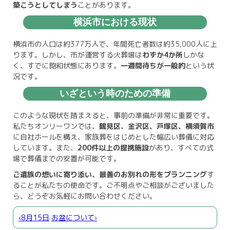
築こうとしてしまう
ことがあります。
横浜市における現状
横浜市の人口は約377万人で、年間死亡者数は約35,000人に上
ります。しかし、市が運営する火葬場は
わずか4か所
しかな
く、すでに飽和状態にあります。
一週間待ちが一般的
という状
況です。
いざという時のための準備
このような現状を踏まえると、事前の準備が非常に重要です。
私たちオンリーワンでは、
鶴見区、金沢区、戸塚区、横須賀市
に自社ホールを構え、家族葬をはじめとした幅広い葬儀に対応
しています。また、
200件以上の提携施設
があり、すべての式
場で葬儀までの安置が可能です。
ご遺族の想いに寄り添い、最善のお別れの形をプランニング
す
ることが私たちの使命です。ご不明点やご相談がございました
ら、どうぞお気軽にお問い合わせください。
‹8月15日
お盆について›