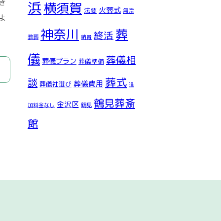
き
浜
横須賀
火葬式
法要
無宗
よ
神奈川
葬
終活
教葬
納骨
儀
葬儀相
葬儀プラン
葬儀準備
葬式
談
葬儀費用
葬儀社選び
追
鶴見葬斎
金沢区
鶴見
加料金なし
館