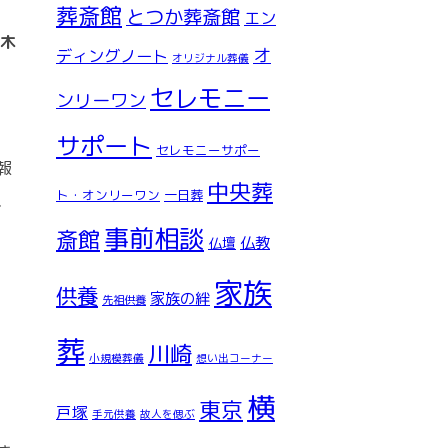
葬斎館
とつか葬斎館
エン
の木
オ
ディングノート
オリジナル葬儀
セレモニー
ンリーワン
サポート
セレモニーサポー
報
中央葬
ト・オンリーワン
一日葬
、
事前相談
斎館
仏教
仏壇
家族
供養
家族の絆
先祖供養
葬
川崎
小規模葬儀
想い出コーナー
横
東京
戸塚
手元供養
故人を偲ぶ