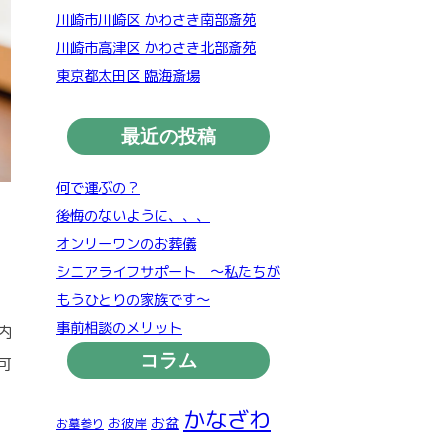
川崎市川崎区 かわさき南部斎苑
川崎市高津区 かわさき北部斎苑
東京都太田区 臨海斎場
最近の投稿
何で運ぶの？
後悔のないように、、、
オンリーワンのお葬儀
シニアライフサポート ～私たちが
もうひとりの家族です～
事前相談のメリット
内
コラム
可
かなざわ
お盆
お彼岸
お墓参り