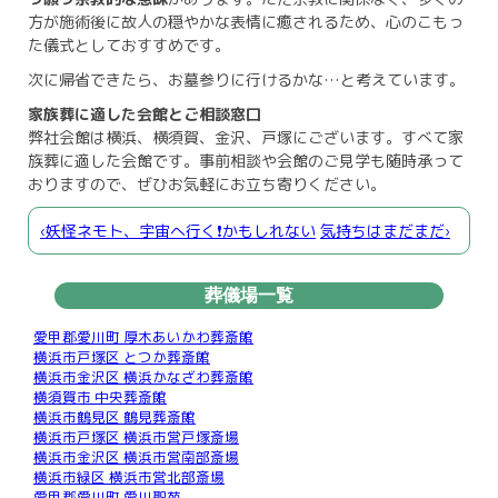
方が施術後に故人の穏やかな表情に癒されるため、心のこもっ
た儀式としておすすめです。
次に帰省できたら、お墓参りに行けるかな…と考えています。
家族葬に適した会館とご相談窓口
弊社会館は横浜、横須賀、金沢、戸塚にございます。すべて家
族葬に適した会館です。事前相談や会館のご見学も随時承って
おりますので、ぜひお気軽にお立ち寄りください。
‹妖怪ネモト、宇宙へ行く❗️かもしれない
気持ちはまだまだ›
葬儀場一覧
愛甲郡愛川町 厚木あいかわ葬斎館
横浜市戸塚区 とつか葬斎館
横浜市金沢区 横浜かなざわ葬斎館
横須賀市 中央葬斎館
横浜市鶴見区 鶴見葬斎館
横浜市戸塚区 横浜市営戸塚斎場
横浜市金沢区 横浜市営南部斎場
横浜市緑区 横浜市営北部斎場
愛甲郡愛川町 愛川聖苑