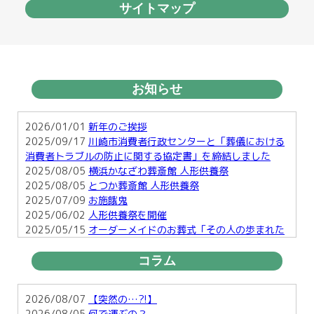
サイトマップ
お知らせ
2026/01/01
新年のご挨拶
2025/09/17
川崎市消費者行政センターと「葬儀における
消費者トラブルの防止に関する協定書」を締結しました
2025/08/05
横浜かなざわ葬斎館 人形供養祭
2025/08/05
とつか葬斎館 人形供養祭
2025/07/09
お施餓鬼
2025/06/02
人形供養祭を開催
2025/05/15
オーダーメイドのお葬式「その人の歩まれた
足跡を形に・・」
2025/03/25
お彼岸
コラム
2025/01/29
横須賀で行う明るい葬儀とは
2025/01/17
お正月のお楽しみ２
2026/08/07
【突然の…?!】
2026/08/05
何で運ぶの？