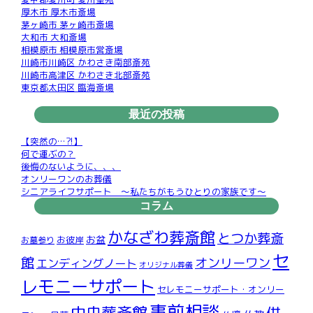
厚木市 厚木市斎場
茅ヶ崎市 茅ヶ崎市斎場
大和市 大和斎場
相模原市 相模原市営斎場
川崎市川崎区 かわさき南部斎苑
川崎市高津区 かわさき北部斎苑
東京都太田区 臨海斎場
最近の投稿
【突然の…?!】
何で運ぶの？
後悔のないように、、、
オンリーワンのお葬儀
シニアライフサポート ～私たちがもうひとりの家族です～
コラム
かなざわ葬斎館
とつか葬斎
お盆
お彼岸
お墓参り
セ
館
オンリーワン
エンディングノート
オリジナル葬儀
レモニーサポート
セレモニーサポート・オンリー
事前相談
中央葬斎館
供