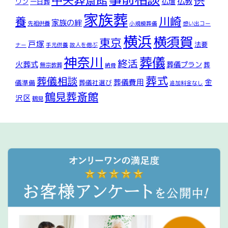
仏教
仏壇
ワン
一日葬
家族葬
川崎
養
家族の絆
先祖供養
小規模葬儀
想い出コー
横浜
横須賀
東京
戸塚
法要
ナー
手元供養
故人を偲ぶ
神奈川
葬儀
終活
火葬式
葬儀プラン
葬
無宗教葬
納骨
葬式
葬儀相談
葬儀費用
金
儀準備
葬儀社選び
追加料金なし
鶴見葬斎館
沢区
鶴見