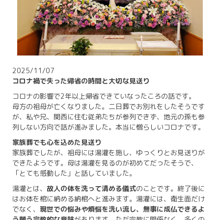
2025/11/07
コロナ禍で失った帰省の時間と大切な見送り
コロナの影響で2年以上帰省できていなったころの話です。
母方の祖母が亡くなりました。二日葬でお別れをしたそうです
が、私や兄、関西に住む従弟たちが参列できず、地元の孫も参
列しない方向で話が進みました。本当に憎らしいコロナです。
家族葬でも心を込めた見送り
家族葬でしたが、祖母には湯灌を施し、ゆっくりとお見送りが
できたようです。母は湯灌を見るのが初めてだったそうで、
「とても感動した」と話していました。
湯灌とは、
故人の体を洗って清める儀式
のことです。終了後に
はお体を棺に納める納棺へと進みます。湯灌には、衛生面だけ
でなく、
現世での悩みや煩悩を洗い流し、無事に成仏できるよ
う願う宗教的な意味
があります。ただ宗教に関係なく、多くの