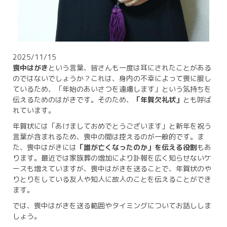
2025/11/15
喪中はがき
という言葉、皆さんも一度は耳にされたことがある
のではないでしょうか？これは、身内の不幸によって喪に服し
ているため、「年始のあいさつを遠慮します」という気持ちを
伝えるためのはがきです。そのため、
「年賀欠礼状」
とも呼ば
れています。
年賀状には「あけましておめでとうございます」と新年を祝う
言葉が含まれるため、喪中の間は控えるのが一般的です。ま
た、喪中はがきには
「誰が亡くなったのか」を伝える役割
もあ
ります。最近では家族葬の増加により訃報を広く知らせないケ
ースも増えていますが、喪中はがきを送ることで、年賀状のや
りとりをしている友人や知人に故人のことを伝えることができ
ます。
では、喪中はがきを送る範囲やタイミングについてお話ししま
しょう。