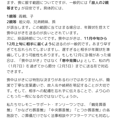
まず、喪に服す範囲についてですが、一般的には
「故人の2親
等まで」
が目安です。具体的には、
1親等
: 両親、子
2親等
: 祖父母、兄弟姉妹、孫
が該当します。この範囲に当てはまる場合は、年賀状を控えて
喪中はがきを送るのが良いとされています。
次に、投函時期についてです。喪中はがきは、
11月中旬から
12月上旬に相手に届くように
送るのが一般的です。あまり早す
ぎても忘れられてしまいますし、遅すぎると相手が年賀状を準
備してしまう可能性もあります。もしも12月に訃報があった場
合は、「喪中はがき」ではなく
「寒中見舞い」
として、松の内
（1月7日）を過ぎてから節分（2月3日）までに送る形で対応
できます。
喪中はがきには特別な決まりがあるわけではありませんが、簡
潔で丁寧な言葉遣いで、故人名や続柄を明記することが大切で
す。そして、相手への配慮を忘れずに伝えることで、より心の
こもった一枚になるのではないでしょうか。
私たちセレモニーサポート・オンリーワンでは、「鶴見葬斎
館」「かなざわ葬斎館」「中央葬斎館」「とつか葬斎館」の各
施設で、ご葬儀だけでなく法事相談やアフターケアにも対応し