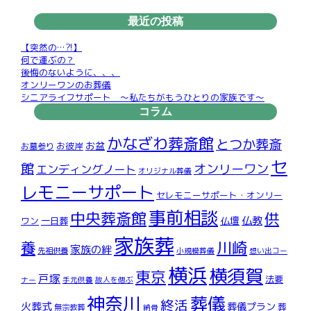
最近の投稿
【突然の…?!】
何で運ぶの？
後悔のないように、、、
オンリーワンのお葬儀
シニアライフサポート ～私たちがもうひとりの家族です～
コラム
かなざわ葬斎館
とつか葬斎
お盆
お彼岸
お墓参り
セ
館
オンリーワン
エンディングノート
オリジナル葬儀
レモニーサポート
セレモニーサポート・オンリー
事前相談
中央葬斎館
供
仏教
仏壇
ワン
一日葬
家族葬
川崎
養
家族の絆
先祖供養
小規模葬儀
想い出コー
横浜
横須賀
東京
戸塚
法要
ナー
手元供養
故人を偲ぶ
神奈川
葬儀
終活
火葬式
葬儀プラン
葬
無宗教葬
納骨