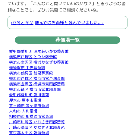
ています。「こんなこと聞いていいのかな？」と思うような些
細なことでも、ぜひお気軽にご相談くださいね。
‹立冬と冬至
地元ではお酉様と読んでいました。›
葬儀場一覧
愛甲郡愛川町 厚木あいかわ葬斎館
横浜市戸塚区 とつか葬斎館
横浜市金沢区 横浜かなざわ葬斎館
横須賀市 中央葬斎館
横浜市鶴見区 鶴見葬斎館
横浜市戸塚区 横浜市営戸塚斎場
横浜市金沢区 横浜市営南部斎場
横浜市緑区 横浜市営北部斎場
愛甲郡愛川町 愛川聖苑
厚木市 厚木市斎場
茅ヶ崎市 茅ヶ崎市斎場
大和市 大和斎場
相模原市 相模原市営斎場
川崎市川崎区 かわさき南部斎苑
川崎市高津区 かわさき北部斎苑
東京都太田区 臨海斎場