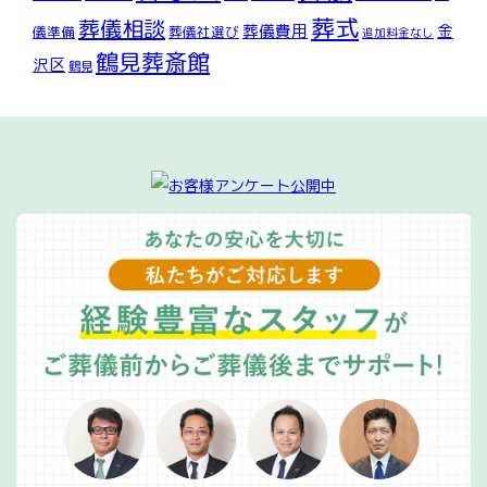
葬式
葬儀相談
葬儀費用
金
儀準備
葬儀社選び
追加料金なし
鶴見葬斎館
沢区
鶴見