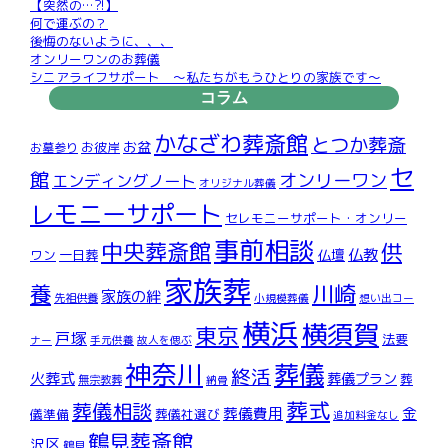
【突然の…?!】
何で運ぶの？
後悔のないように、、、
オンリーワンのお葬儀
シニアライフサポート ～私たちがもうひとりの家族です～
コラム
かなざわ葬斎館
とつか葬斎
お盆
お彼岸
お墓参り
セ
館
オンリーワン
エンディングノート
オリジナル葬儀
レモニーサポート
セレモニーサポート・オンリー
事前相談
中央葬斎館
供
仏教
仏壇
ワン
一日葬
家族葬
川崎
養
家族の絆
先祖供養
小規模葬儀
想い出コー
横浜
横須賀
東京
戸塚
法要
ナー
手元供養
故人を偲ぶ
神奈川
葬儀
終活
火葬式
葬儀プラン
葬
無宗教葬
納骨
葬式
葬儀相談
葬儀費用
金
儀準備
葬儀社選び
追加料金なし
鶴見葬斎館
沢区
鶴見