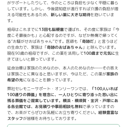
がサポートしたりして、今のところは負担も少なく平穏に暮ら
しています。しかし、今後認知症が進行すれば介護の負担が増
える可能性もあるため、
新しい薬に大きな期待
を抱いていま
す。
祖母はこれまでに
13回も脳梗塞
で運ばれ、その度に家族は「今
度こそ最後かも」と心配するのですが、なぜか無傷で帰ってく
る“お騒がせおばあちゃん”です。医師も「
奇跡だ
」と言うほど
の生命力で、家族は「
奇跡のおばあちゃん
」と呼んでいます。
現在90歳の祖母ですが、この薬を活用して
100歳まで元気に
生
きてほしいと願っています。
延命治療は家族のためなのか、本人のためなのか――その答え
は家族ごとに異なると思いますが、今はただ、この薬が
家族の
希望の光
になることを願っています。
弊社セレモニーサポート・オンリーワンでは、
「100人いれば
100通りの葬儀」を理念に、一人ひとりに寄り添った思い出に
残る葬儀をご提案しています。横浜・横須賀・金沢・戸塚にあ
る各会館では、お見積りや事前相談も無料
で承っていますの
で、お茶がてらぜひお気軽にお立ち寄りください。
経験豊富な
スタッフ
が皆様をお待ちしております。