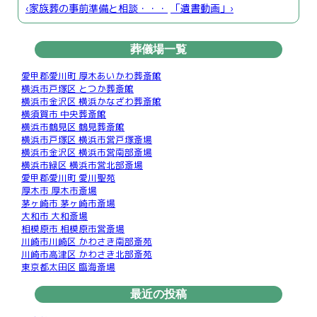
‹家族葬の事前準備と相談・・・
「遺書動画」›
葬儀場一覧
愛甲郡愛川町 厚木あいかわ葬斎館
横浜市戸塚区 とつか葬斎館
横浜市金沢区 横浜かなざわ葬斎館
横須賀市 中央葬斎館
横浜市鶴見区 鶴見葬斎館
横浜市戸塚区 横浜市営戸塚斎場
横浜市金沢区 横浜市営南部斎場
横浜市緑区 横浜市営北部斎場
愛甲郡愛川町 愛川聖苑
厚木市 厚木市斎場
茅ヶ崎市 茅ヶ崎市斎場
大和市 大和斎場
相模原市 相模原市営斎場
川崎市川崎区 かわさき南部斎苑
川崎市高津区 かわさき北部斎苑
東京都太田区 臨海斎場
最近の投稿