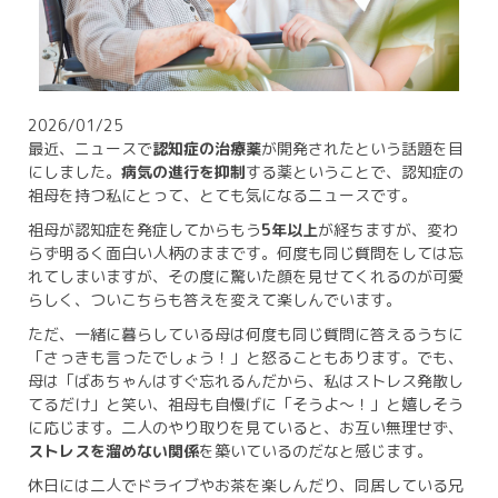
2026/01/25
最近、ニュースで
認知症の治療薬
が開発されたという話題を目
にしました。
病気の進行を抑制
する薬ということで、認知症の
祖母を持つ私にとって、とても気になるニュースです。
祖母が認知症を発症してからもう
5年以上
が経ちますが、変わ
らず明るく面白い人柄のままです。何度も同じ質問をしては忘
れてしまいますが、その度に驚いた顔を見せてくれるのが可愛
らしく、ついこちらも答えを変えて楽しんでいます。
ただ、一緒に暮らしている母は何度も同じ質問に答えるうちに
「さっきも言ったでしょう！」と怒ることもあります。でも、
母は「ばあちゃんはすぐ忘れるんだから、私はストレス発散し
てるだけ」と笑い、祖母も自慢げに「そうよ～！」と嬉しそう
に応じます。二人のやり取りを見ていると、お互い無理せず、
ストレスを溜めない関係
を築いているのだなと感じます。
休日には二人でドライブやお茶を楽しんだり、同居している兄