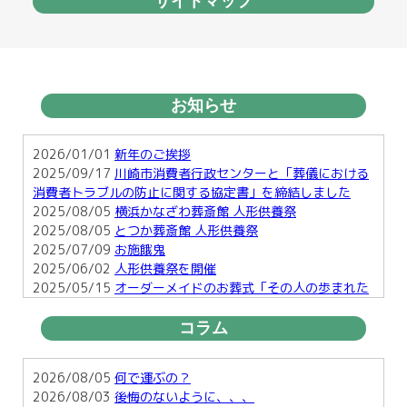
サイトマップ
お知らせ
2026/01/01
新年のご挨拶
2025/09/17
川崎市消費者行政センターと「葬儀における
消費者トラブルの防止に関する協定書」を締結しました
2025/08/05
横浜かなざわ葬斎館 人形供養祭
2025/08/05
とつか葬斎館 人形供養祭
2025/07/09
お施餓鬼
2025/06/02
人形供養祭を開催
2025/05/15
オーダーメイドのお葬式「その人の歩まれた
足跡を形に・・」
2025/03/25
お彼岸
コラム
2025/01/29
横須賀で行う明るい葬儀とは
2025/01/17
お正月のお楽しみ２
2026/08/05
何で運ぶの？
2026/08/03
後悔のないように、、、