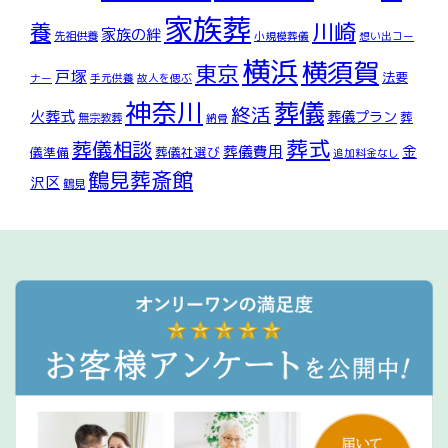
家族葬
川崎
養
家族の絆
先祖供養
小規模葬儀
想い出コー
横浜
横須賀
東京
戸塚
法要
ナー
手元供養
故人を偲ぶ
神奈川
葬儀
終活
火葬式
葬儀プラン
葬
無宗教葬
納骨
葬式
葬儀相談
葬儀費用
金
儀準備
葬儀社選び
追加料金なし
鶴見葬斎館
沢区
鶴見