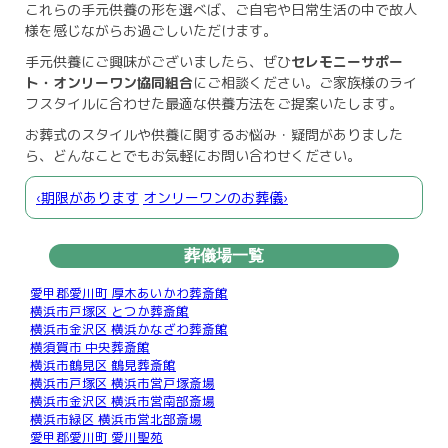
これらの手元供養の形を選べば、ご自宅や日常生活の中で故人
様を感じながらお過ごしいただけます。
手元供養にご興味がございましたら、ぜひ
セレモニーサポー
ト・オンリーワン協同組合
にご相談ください。ご家族様のライ
フスタイルに合わせた最適な供養方法をご提案いたします。
お葬式のスタイルや供養に関するお悩み・疑問がありました
ら、どんなことでもお気軽にお問い合わせください。
‹期限があります
オンリーワンのお葬儀›
葬儀場一覧
愛甲郡愛川町 厚木あいかわ葬斎館
横浜市戸塚区 とつか葬斎館
横浜市金沢区 横浜かなざわ葬斎館
横須賀市 中央葬斎館
横浜市鶴見区 鶴見葬斎館
横浜市戸塚区 横浜市営戸塚斎場
横浜市金沢区 横浜市営南部斎場
横浜市緑区 横浜市営北部斎場
愛甲郡愛川町 愛川聖苑