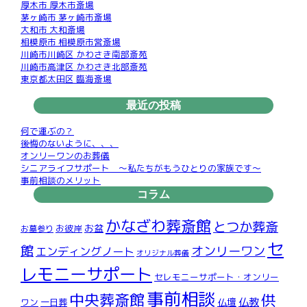
厚木市 厚木市斎場
茅ヶ崎市 茅ヶ崎市斎場
大和市 大和斎場
相模原市 相模原市営斎場
川崎市川崎区 かわさき南部斎苑
川崎市高津区 かわさき北部斎苑
東京都太田区 臨海斎場
最近の投稿
何で運ぶの？
後悔のないように、、、
オンリーワンのお葬儀
シニアライフサポート ～私たちがもうひとりの家族です～
事前相談のメリット
コラム
かなざわ葬斎館
とつか葬斎
お盆
お彼岸
お墓参り
セ
館
オンリーワン
エンディングノート
オリジナル葬儀
レモニーサポート
セレモニーサポート・オンリー
事前相談
中央葬斎館
供
仏教
仏壇
ワン
一日葬