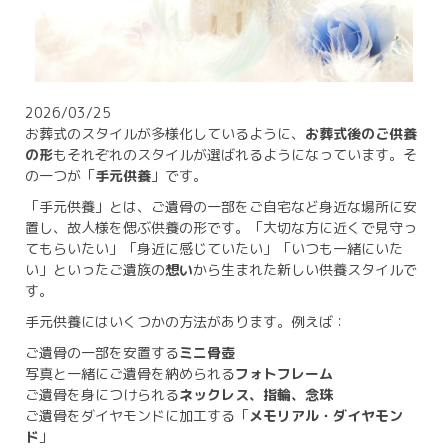
2026/03/25
お葬式のスタイルが多様化しているように、
お葬式後のご供養
の形
もそれぞれのスタイルが選ばれるようになっています。そ
の一つが「
手元供養
」です。
「手元供養」とは、ご遺骨の一部をご自宅など身近な場所に安
置し、故人様を偲ぶ供養の形です。「大切な方に近くで見守っ
てもらいたい」「身近に感じていたい」「いつも一緒にいた
い」といったご遺族の
想い
から生まれた新しい供養スタイルで
す。
手元供養にはいくつかの方法があります。例えば：
ご遺骨の一部を安置する
ミニ骨壺
写真と一緒にご遺骨を納められる
フォトフレーム
ご遺骨を身につけられる
ネックレス、指輪、念珠
ご遺骨をダイヤモンドに加工する「
メモリアル・ダイヤモン
ド
」