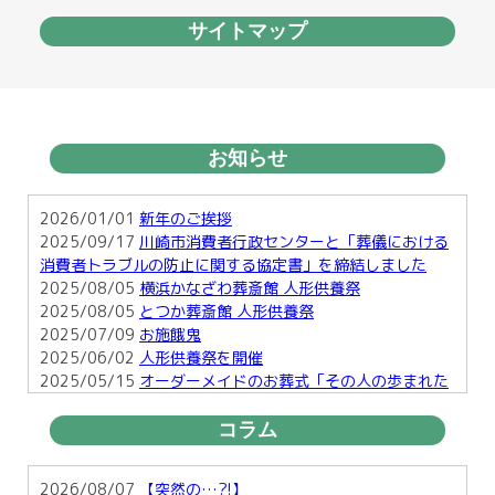
サイトマップ
お知らせ
2026/01/01
新年のご挨拶
2025/09/17
川崎市消費者行政センターと「葬儀における
消費者トラブルの防止に関する協定書」を締結しました
2025/08/05
横浜かなざわ葬斎館 人形供養祭
2025/08/05
とつか葬斎館 人形供養祭
2025/07/09
お施餓鬼
2025/06/02
人形供養祭を開催
2025/05/15
オーダーメイドのお葬式「その人の歩まれた
足跡を形に・・」
2025/03/25
お彼岸
コラム
2025/01/29
横須賀で行う明るい葬儀とは
2025/01/17
お正月のお楽しみ２
2026/08/07
【突然の…?!】