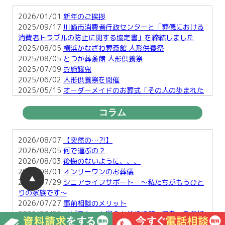
2026/01/01
新年のご挨拶
2025/09/17
川崎市消費者行政センターと「葬儀における
消費者トラブルの防止に関する協定書」を締結しました
2025/08/05
横浜かなざわ葬斎館 人形供養祭
2025/08/05
とつか葬斎館 人形供養祭
2025/07/09
お施餓鬼
2025/06/02
人形供養祭を開催
2025/05/15
オーダーメイドのお葬式「その人の歩まれた
足跡を形に・・」
2025/03/25
お彼岸
コラム
2025/01/29
横須賀で行う明るい葬儀とは
2025/01/17
お正月のお楽しみ２
2026/08/07
【突然の…?!】
2026/08/05
何で運ぶの？
2026/08/03
後悔のないように、、、
2026/08/01
オンリーワンのお葬儀
▲
2026/07/29
シニアライフサポート ～私たちがもうひと
りの家族です～
2026/07/27
事前相談のメリット
2026/07/25
おばあちゃん家のお盆にに飾ってあった提灯
のこと