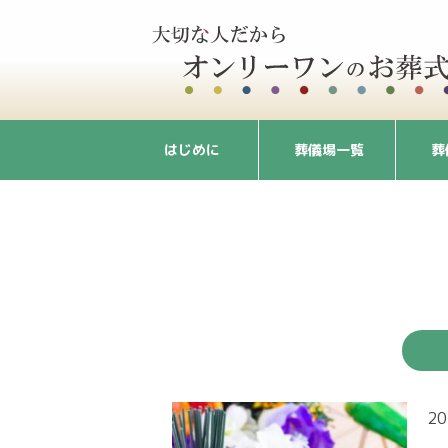
はじめに
葬儀場一覧
葬
20