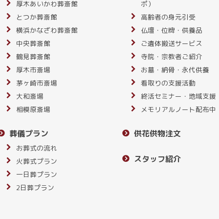
厚木あいかわ葬斎館
ポ）
とつか葬斎館
高齢者の身元引受
横浜かなざわ葬斎館
仏壇・位牌・供養品
中央葬斎館
ご遺体搬送サービス
鶴見葬斎館
寺院・宗教者ご紹介
厚木市斎場
お墓・納骨・永代供養
茅ヶ崎市斎場
看取りの支援活動
大和斎場
終活セミナー・地域支援
相模原斎場
メモリアルノート配布中
葬儀プラン
供花供物注文
お葬式の流れ
スタッフ紹介
火葬式プラン
一日葬プラン
2日葬プラン