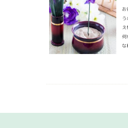
お
う
え
何
な