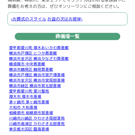
葬儀をお考えの方は、ぜひオンリーワンにご相談ください。
‹お葬式のスタイル
お盆の次はお彼岸›
葬儀場一覧
愛甲郡愛川町 厚木あいかわ葬斎館
横浜市戸塚区 とつか葬斎館
横浜市金沢区 横浜かなざわ葬斎館
横須賀市 中央葬斎館
横浜市鶴見区 鶴見葬斎館
横浜市戸塚区 横浜市営戸塚斎場
横浜市金沢区 横浜市営南部斎場
横浜市緑区 横浜市営北部斎場
愛甲郡愛川町 愛川聖苑
厚木市 厚木市斎場
茅ヶ崎市 茅ヶ崎市斎場
大和市 大和斎場
相模原市 相模原市営斎場
川崎市川崎区 かわさき南部斎苑
川崎市高津区 かわさき北部斎苑
東京都太田区 臨海斎場