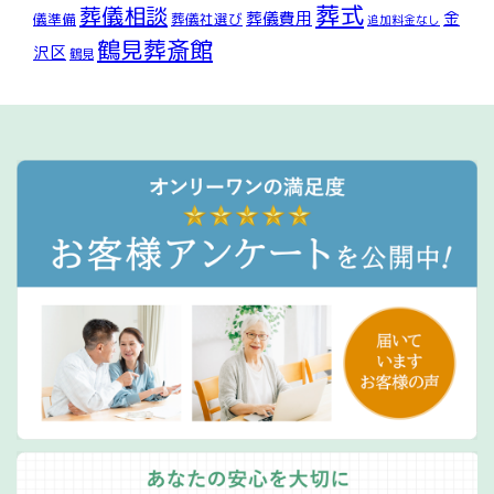
葬式
葬儀相談
葬儀費用
金
儀準備
葬儀社選び
追加料金なし
鶴見葬斎館
沢区
鶴見