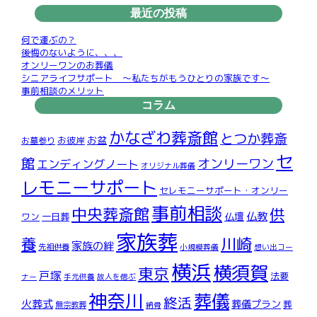
最近の投稿
何で運ぶの？
後悔のないように、、、
オンリーワンのお葬儀
シニアライフサポート ～私たちがもうひとりの家族です～
事前相談のメリット
コラム
かなざわ葬斎館
とつか葬斎
お盆
お彼岸
お墓参り
セ
館
オンリーワン
エンディングノート
オリジナル葬儀
レモニーサポート
セレモニーサポート・オンリー
事前相談
中央葬斎館
供
仏教
仏壇
ワン
一日葬
家族葬
川崎
養
家族の絆
先祖供養
小規模葬儀
想い出コー
横浜
横須賀
東京
戸塚
法要
ナー
手元供養
故人を偲ぶ
神奈川
葬儀
終活
火葬式
葬儀プラン
葬
無宗教葬
納骨