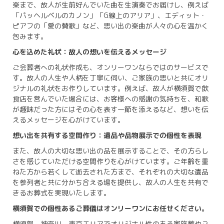
楽まで、故人が生前好んでいた曲を生演奏でお届けし、例えば
「パッヘルベルのカノン」「G線上のアリア」、エディット・
ピアフの「愛の賛歌」など、思い出の楽曲が人々の心を温かく
包みます。
心を込めた礼状：故人の想いを伝えるメッセージ
ご会葬者への礼状作成も、オンリーワンならではのサービスで
す。故人の人生や人柄を丁寧に伺い、ご家族の思いと共にオリ
ジナルの礼状をお作りしています。例えば、故人が横須賀で飲
食店を営んでいた場合には、お客様への感謝の気持ちを、和歌
が趣味だった方にはその心を表す一節を添えるなど、想いを伝
えるメッセージを心がけています。
想い出を共有する空間作り：遺品や品物展示での個性を表現
また、故人の大切な思い出の品を展示することで、その方らし
さを感じていただける空間作りを心がけています。ご年齢を重
ねた方から若くして逝去された方まで、それぞれの大切な遺品
を参列者と共に分かち合える場を提供し、故人の人生を共有で
きるお葬式を実現いたします。
横須賀での個性あるご葬儀はオンリーワンにお任せください。
横須賀、神奈川、東京エリアでオリジナル性のある家族葬やご