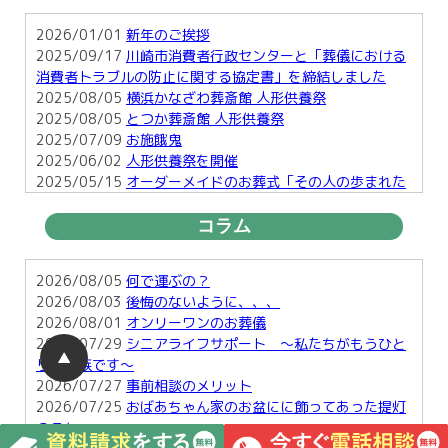
2026/01/01
新年のご挨拶
2025/09/17
川崎市消費者行政センターと「葬儀における
消費者トラブルの防止に関する協定書」を締結しました
2025/08/05
横浜かなざわ葬斎館 人形供養祭
2025/08/05
とつか葬斎館 人形供養祭
2025/07/09
お施餓鬼
2025/06/02
人形供養祭を開催
2025/05/15
オーダーメイドのお葬式「その人の歩まれた
足跡を形に・・」
2025/03/25
お彼岸
コラム
2025/01/29
横須賀で行う明るい葬儀とは
2025/01/17
お正月のお楽しみ２
2026/08/05
何で運ぶの？
2026/08/03
後悔のないように、、、
2026/08/01
オンリーワンのお葬儀
2026/07/29
シニアライフサポート ～私たちがもうひと
▲
りの家族です～
2026/07/27
事前相談のメリット
2026/07/25
おばあちゃん家のお盆にに飾ってあった提灯
のこと