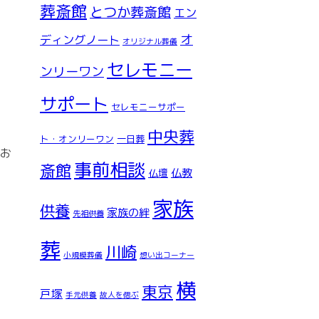
葬斎館
とつか葬斎館
エン
オ
ディングノート
オリジナル葬儀
セレモニー
ンリーワン
サポート
セレモニーサポー
中央葬
ト・オンリーワン
一日葬
お
事前相談
斎館
仏教
仏壇
家族
供養
家族の絆
先祖供養
葬
川崎
小規模葬儀
想い出コーナー
横
東京
戸塚
手元供養
故人を偲ぶ