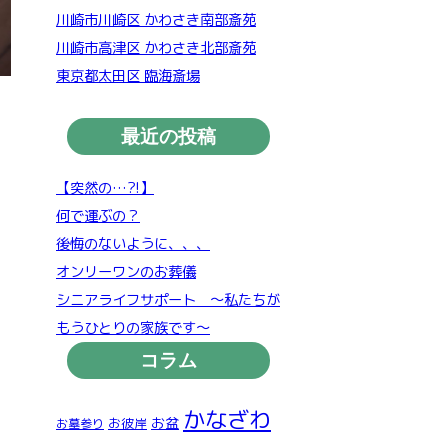
川崎市川崎区 かわさき南部斎苑
川崎市高津区 かわさき北部斎苑
東京都太田区 臨海斎場
最近の投稿
【突然の…?!】
何で運ぶの？
後悔のないように、、、
オンリーワンのお葬儀
シニアライフサポート ～私たちが
もうひとりの家族です～
コラム
かなざわ
お盆
お彼岸
お墓参り