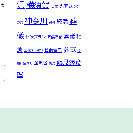
浜
横須賀
ま
火葬式
法要
無宗
神奈川
葬
終活
教葬
納骨
儀
葬儀相
葬儀プラン
葬儀準備
葬式
談
葬儀費用
葬儀社選び
追
鶴見葬斎
金沢区
鶴見
加料金なし
館