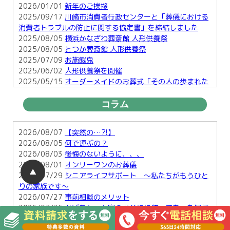
2026/01/01
新年のご挨拶
2025/09/17
川崎市消費者行政センターと「葬儀における
消費者トラブルの防止に関する協定書」を締結しました
2025/08/05
横浜かなざわ葬斎館 人形供養祭
2025/08/05
とつか葬斎館 人形供養祭
2025/07/09
お施餓鬼
2025/06/02
人形供養祭を開催
2025/05/15
オーダーメイドのお葬式「その人の歩まれた
足跡を形に・・」
2025/03/25
お彼岸
コラム
2025/01/29
横須賀で行う明るい葬儀とは
2025/01/17
お正月のお楽しみ２
2026/08/07
【突然の…?!】
2026/08/05
何で運ぶの？
2026/08/03
後悔のないように、、、
2026/08/01
オンリーワンのお葬儀
▲
2026/07/29
シニアライフサポート ～私たちがもうひと
りの家族です～
2026/07/27
事前相談のメリット
2026/07/25
おばあちゃん家のお盆にに飾ってあった提灯
のこと
2026/07/23
「虫の知らせ」