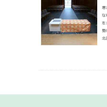
寒
な
を
勢
北