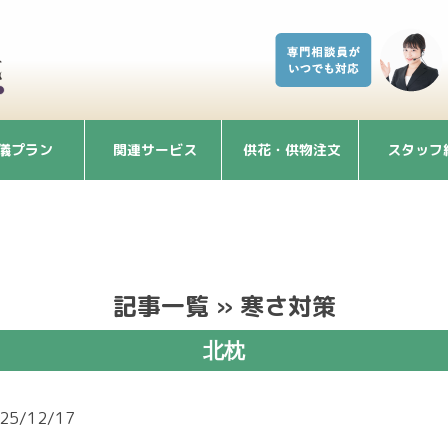
儀プラン
関連サービス
供花・供物注文
スタッフ
記事一覧 » 寒さ対策
北枕
25/12/17